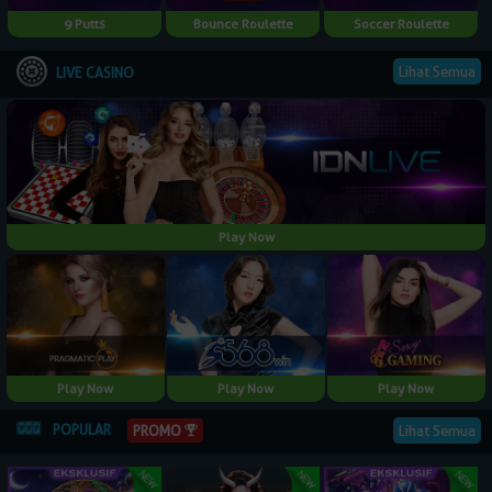
9 Putts
Bounce Roulette
Soccer Roulette
Lihat Semua
LIVE CASINO
Play Now
Play Now
Play Now
Play Now
POPULAR
Lihat Semua
PROMO