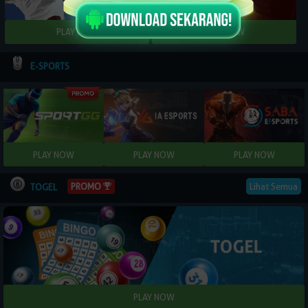
E-SPORTS
Lihat Semua
PROMO
TOGEL