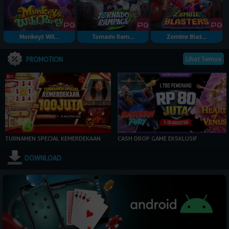
Monkeys Wil...
Tornado Ram...
Zombie Blas...
Lihat Semua
PROMOTION
TURNAMEN SPECIAL KEMERDEKAAN
CASH DROP GAME EKSKLUSIF
DOWNLOAD