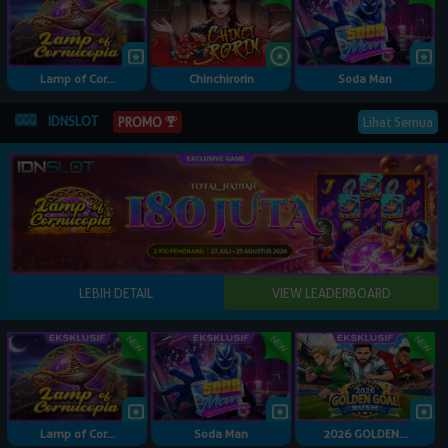
Lamp of Cor...
Chinchirorin
Soda Man
IDNSLOT
Lihat Semua
PROMO
Lamp of Cor...
Soda Man
2026 GOLDEN...