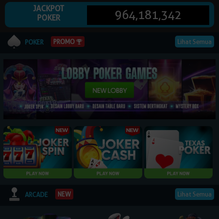
JACKPOT
964,181,342
POKER
© 2026 NagaPoker. All Rights Reserved | 18+
Lihat Semua
PROMO
POKER
Lihat Semua
NEW
ARCADE