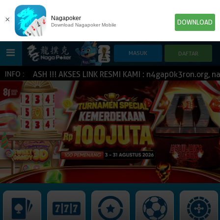
×
Nagapoker
DOWNLOAD
Download Nagapoker Mobile
ERCASH !!! AKSES LINK RESMI KAMI : n4gap0k3ron.org, nag
INFO :
HOME
POKER
SLOT GAME
IDN E-LOTTERY
NEW
NEW
SPORTBOOK
LIVE CASINO
IDNLIVE
NEW
TOGEL
ESPORTS
ARCADE
NEW
NEW
NEW
IDNTRADE
TEMBAK IKAN
IDNRAFFLE