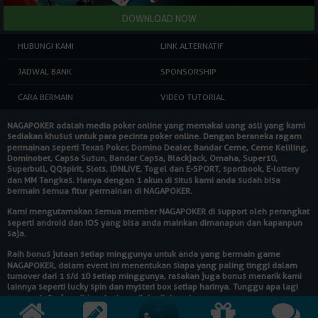
HUBUNGI KAMI
LINK ALTERNATIF
JADWAL BANK
SPONSORSHIP
CARA BERMAIN
VIDEO TUTORIAL
NAGAPOKER
adalah media poker online yang memakai uang asli yang kami
sediakan khusus untuk para pecinta poker online. Dengan beraneka ragam
permainan seperti Texas Poker, Domino Dealer, Bandar Ceme, Ceme Keliling,
Dominobet, Capsa Susun, Bandar Capsa, Blackjack, Omaha, Super10,
Superbull, QQspirit, Slots, IDNLIVE, Togel dan E-SPORT, sportbook, E-lottery
dan MM Tangkas. Hanya dengan 1 akun di situs kami anda sudah bisa
bermain semua fitur permainan di
NAGAPOKER
.
Kami mengutamakan semua member
NAGAPOKER
di support oleh perangkat
seperti android dan IOS yang bisa anda mainkan dimanapun dan kapanpun
saja.
Raih bonus jutaan setiap minggunya untuk anda yang bermain game
NAGAPOKER
, dalam event ini menentukan siapa yang paling tinggi dalam
turnover dari 1 s/d 10 setiap minggunya, rasakan juga bonus menarik kami
lainnya seperti lucky spin dan mysteri box setiap harinya. Tunggu apa lagi
segera daftarkan diri anda dan raih hadiahnya!