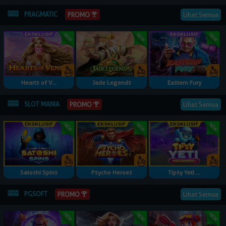
PRAGMATIC
Lihat Semua
PROMO
Hearts of V...
Jade Legends
Eastern Fury
SLOT MANIA
Lihat Semua
PROMO
Satoshi Spins
Psycho Heroes
Tipsy Yeti ...
PGSOFT
Lihat Semua
PROMO