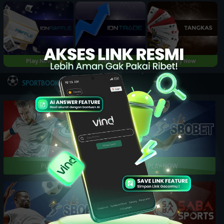
Play Now
Play Now
Play Now
NEW
SPORTBOOK