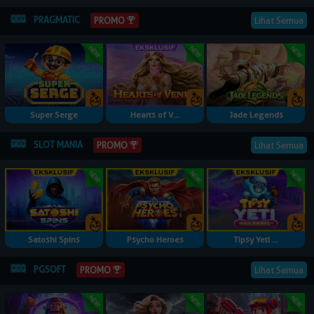
PRAGMATIC
Lihat Semua
PROMO
Super Serge
Hearts of V...
Jade Legends
SLOT MANIA
Lihat Semua
PROMO
Satoshi Spins
Psycho Heroes
Tipsy Yeti ...
PGSOFT
Lihat Semua
PROMO