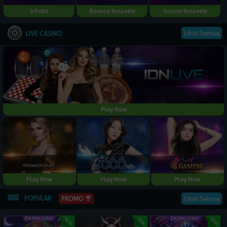
9 Putts
Bounce Roulette
Soccer Roulette
Lihat Semua
LIVE CASINO
Play Now
Play Now
Play Now
Play Now
POPULAR
Lihat Semua
PROMO