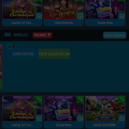
Lamp of Cor...
Chinchirorin
Soda Man
IDNSLOT
Lihat Semua
PROMO
Lamp of Cor...
Soda Man
2026 GOLDEN...