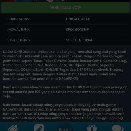
HUBUNGI KAMI
LINK ALTERNATIF
JADWAL BANK
SPONSORSHIP
CARA BERMAIN
VIDEO TUTORIAL
NAGAPOKER
adalah media poker online yang memakai uang asli yang kami
sediakan khusus untuk para pecinta poker online. Dengan beraneka ragam
permainan seperti Texas Poker, Domino Dealer, Bandar Ceme, Ceme Keliling,
Dominobet, Capsa Susun, Bandar Capsa, Blackjack, Omaha, Super10,
Superbull, QQspirit, Slots, IDNLIVE, Togel dan E-SPORT, sportbook, E-lottery
dan MM Tangkas. Hanya dengan 1 akun di situs kami anda sudah bisa
bermain semua fitur permainan di
NAGAPOKER
.
Kami mengutamakan semua member
NAGAPOKER
di support oleh perangkat
seperti android dan IOS yang bisa anda mainkan dimanapun dan kapanpun
saja.
Raih bonus jutaan setiap minggunya untuk anda yang bermain game
NAGAPOKER
, dalam event ini menentukan siapa yang paling tinggi dalam
turnover dari 1 s/d 10 setiap minggunya, rasakan juga bonus menarik kami
lainnya seperti lucky spin dan mysteri box setiap harinya. Tunggu apa lagi
segera daftarkan diri anda dan raih hadiahnya!