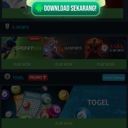
E-SPORTS
Lihat Semua
PROMO
TOGEL