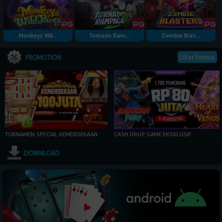
Monkeys Wil...
Tornado Ram...
Zombie Blas...
Lihat Semua
PROMOTION
TURNAMEN SPECIAL KEMERDEKAAN
CASH DROP GAME EKSKLUSIF
DOWNLOAD